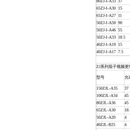
80ZJ-I-A33
37
65ZJ-I-A30
15
65ZJ-I-A27
11
50ZJ-I-A50
90
50ZJ-I-A46
55
50ZJ-I-A33
18.5
40ZJ-I-A19
15
40ZJ-I-A17
7.5
ZJ系列茄子视频更
型号
允
150ZJL-A35
37
100ZJL-A34
45
80ZJL-A36
45
65ZJL-A30
18.
50ZJL-A20
4
40ZJL-B25
4