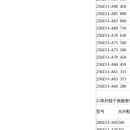
250ZJ-I-A90
450
250ZJ-I-A85
800
250ZJ-I-A83
800
250ZJ-I-A80
710
250ZJ-I-A78
630
250ZJ-I-A75
560
250ZJ-I-A73
500
250ZJ-I-A70
450
250ZJ-I-A68
450
250ZJ-I-A65
315
250ZJ-I-A63
315
250ZJ-I-A60
280
ZJ系列茄子视频更
型号
允许配
200ZJ-I-A85
560
200ZJ-I-A75
355