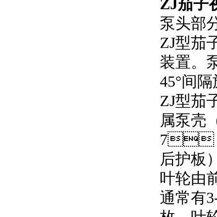
ZJ茄子
泵头部
ZJ型茄
装置。
45°间
ZJ型茄
属泵壳（前
7
后护板）
叶轮由前盖
通常有3-