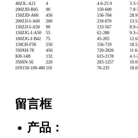
40ZJL-A21
4
4.6-25.9
3.3-
200ZJD-B45
90
150-600
7.8-
150ZJD-A60
450
156-704
28.9
200ZJJ-I-A60
200
218-870
13.5
150ZJJ-I-A50
90
133-567
8.9-
150ZJG-I-A50
55
62-280
9.3-
100ZJG-I-B42
75
45-205
12.6
150CH-F50
250
156-719
18.5
350XH-78
450
720-2826
11.6
KH-14H
132
615-2178
4.1-
350SN-56
220
283-1257
10.0
ISN150-100-480
110
76-235
18.0
留言框
产品：