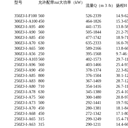
型号
允许配带zui大功率（kW）
流量Q（m 3 /h）
扬程H
350ZJ-I-F100
560
526-2339
14.9-6
300ZJ-I-A100
450
464-1826
15.3-6
300ZJ-I-A95
400
441-1735
13.8-5
300ZJ-I-A90
560
505-1844
21.2-7
300ZJ-I-A85
450
477-1742
18.9-7
300ZJ-I-A70
630
635-2333
16.0-7
300ZJ-I-A65
500
589-2166
13.8-6
300ZJ-I-A56
250
395-1568
9.7-46.
250ZJ-I-A103
560
402-1573
29.7-1
250ZJ-I-A96
560
403-1466
25.4-9
250ZJ-I-A90
450
378-1374
22.3-8
250ZJ-I-A85
800
376-1504
30.1-1
250ZJ-I-A83
800
367-1469
28.7-1
250ZJ-I-A80
710
354-1416
26.7-1
250ZJ-I-A78
630
345-1380
25.4-1
250ZJ-I-A75
560
300-1480
20.8-9
250ZJ-I-A73
500
292-1441
19.7-9
250ZJ-I-A70
450
280-1381
18.1-8
250ZJ-I-A68
450
272-1342
17.1-8
250ZJ-I-A65
315
299-1249
15.4-7
250ZJ-I-A63
315
290-1211
14.4-6