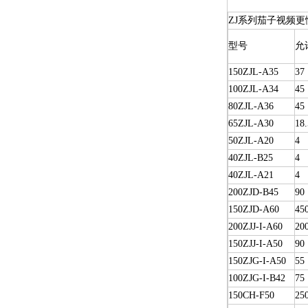
ZJ系列茄子视频更
型号
允
150ZJL-A35
37
100ZJL-A34
45
80ZJL-A36
45
65ZJL-A30
18.
50ZJL-A20
4
40ZJL-B25
4
40ZJL-A21
4
200ZJD-B45
90
150ZJD-A60
45
200ZJJ-I-A60
20
150ZJJ-I-A50
90
150ZJG-I-A50
55
100ZJG-I-B42
75
150CH-F50
25