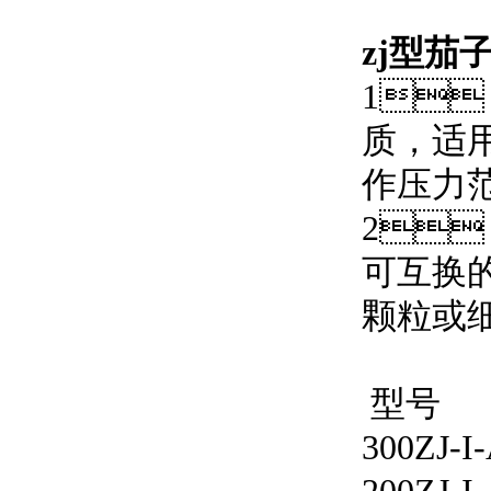
zj型茄
1
质
作压力范
2
可互换的
颗粒或细颗
型号
300ZJ-I