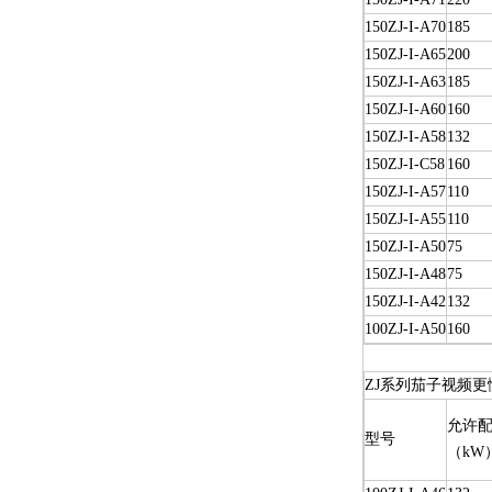
150ZJ-I-A70
185
150ZJ-I-A65
200
150ZJ-I-A63
185
150ZJ-I-A60
160
150ZJ-I-A58
132
150ZJ-I-C58
160
150ZJ-I-A57
110
150ZJ-I-A55
110
150ZJ-I-A50
75
150ZJ-I-A48
75
150ZJ-I-A42
132
100ZJ-I-A50
160
ZJ系列茄子视频更
允许配
型号
（kW