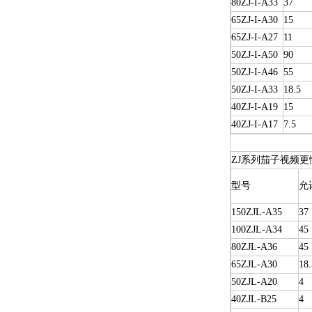
80ZJ-I-A33
37
65ZJ-I-A30
15
65ZJ-I-A27
11
50ZJ-I-A50
90
50ZJ-I-A46
55
50ZJ-I-A33
18.5
40ZJ-I-A19
15
40ZJ-I-A17
7.5
ZJ系列茄子视频更
型号
允
150ZJL-A35
37
100ZJL-A34
45
80ZJL-A36
45
65ZJL-A30
18.
50ZJL-A20
4
40ZJL-B25
4