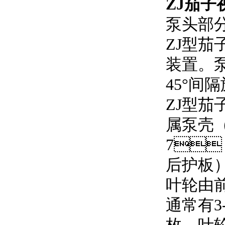
ZJ茄子
泵头部
ZJ型茄
装置
45°间
ZJ型茄
属泵壳（前
7
后护板）
叶轮由前盖板
通常有3-