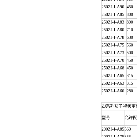
250ZJ-I-A90
450
250ZJ-I-A85
800
250ZJ-I-A83
800
250ZJ-I-A80
710
250ZJ-I-A78
630
250ZJ-I-A75
560
250ZJ-I-A73
500
250ZJ-I-A70
450
250ZJ-I-A68
450
250ZJ-I-A65
315
250ZJ-I-A63
315
250ZJ-I-A60
280
ZJ系列茄子视频更
型号
允许配
200ZJ-I-A85
560
200ZJ-I-A75
355