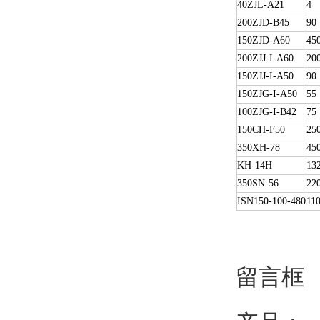
40ZJL-A21
4
200ZJD-B45
90
150ZJD-A60
45
200ZJJ-I-A60
20
150ZJJ-I-A50
90
150ZJG-I-A50
55
100ZJG-I-B42
75
150CH-F50
25
350XH-78
45
KH-14H
13
350SN-56
22
ISN150-100-480
11
留言框