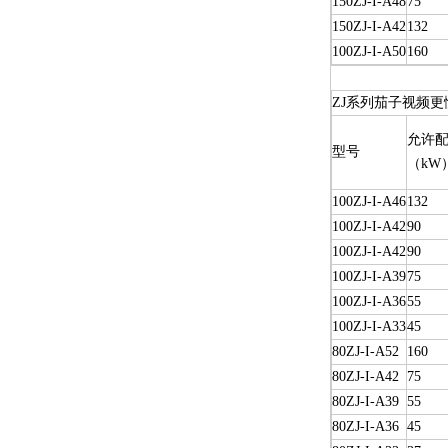
150ZJ-I-A48
75
150ZJ-I-A42
132
100ZJ-I-A50
160
ZJ系列茄子视频更
允许配
型号
（kW
100ZJ-I-A46
132
100ZJ-I-A42
90
100ZJ-I-A42
90
100ZJ-I-A39
75
100ZJ-I-A36
55
100ZJ-I-A33
45
80ZJ-I-A52
160
80ZJ-I-A42
75
80ZJ-I-A39
55
80ZJ-I-A36
45