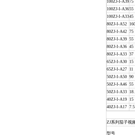
100ZJ-I-A39
75
100ZJ-I-A36
55
100ZJ-I-A33
45
80ZJ-I-A52
16
80ZJ-I-A42
75
80ZJ-I-A39
55
80ZJ-I-A36
45
80ZJ-I-A33
37
65ZJ-I-A30
15
65ZJ-I-A27
11
50ZJ-I-A50
90
50ZJ-I-A46
55
50ZJ-I-A33
18.
40ZJ-I-A19
15
40ZJ-I-A17
7.5
ZJ系列茄子视
型号