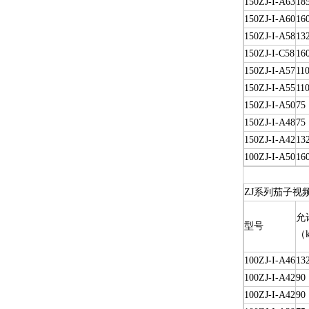
150ZJ-I-A63
18
150ZJ-I-A60
16
150ZJ-I-A58
13
150ZJ-I-C58
16
150ZJ-I-A57
11
150ZJ-I-A55
11
150ZJ-I-A50
75
150ZJ-I-A48
75
150ZJ-I-A42
13
100ZJ-I-A50
16
ZJ系列茄子视
允
型号
（
100ZJ-I-A46
13
100ZJ-I-A42
90
100ZJ-I-A42
90