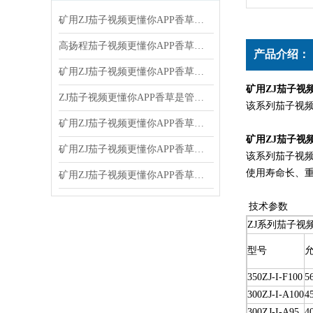
矿用ZJ茄子视频更懂你APP香草：矿山排水与物料输送的坚实力量
高扬程茄子视频更懂你APP香草在污泥处理中的关键作用
产品介绍：
矿用ZJ茄子视频更懂你APP香草能够节省能源，提高生产效率
矿用ZJ茄子视
ZJ茄子视频更懂你APP香草是管道水利输送的关键设备
该系列茄子视频更懂
矿用ZJ茄子视频更懂你APP香草不出水的解决办法
矿用ZJ茄子视
矿用ZJ茄子视频更懂你APP香草是如何工作的呢
该系列茄子视频更
使用寿命长、重量
矿用ZJ茄子视频更懂你APP香草的工况点简单说明一下
技术参数
ZJ系列茄子视
型号
允
350ZJ-I-F100
5
300ZJ-I-A100
4
300ZJ-I-A95
4