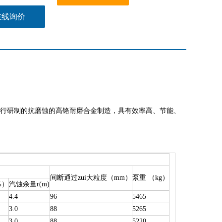
在线询价
频下载
抗磨蚀的高铬耐磨合金制造，具有效率高、节能、
间断通过zui大粒度（mm）
泵重 （kg）
%）
汽蚀余量r(m)
4.4
96
5465
3.0
88
5265
3.0
88
5220