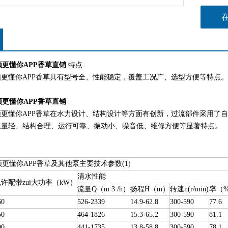
频更懂你APP香草直销
特点
你APP香草具有型号全、性能稳定，覆盖工况广、选型方便等特点。
频更懂你APP香草直销
懂你APP香草在水力设计、结构设计等方面有创新，过流部件采用了自行研制的
轻、结构合理、运行可靠、振动小、噪音低、维修方便等显著特点。
频更懂你APP香草及其他泵主要技术参数(1)
清水性能
许配带zui大功率（kW）
流量Q（m 3 /h）
扬程H（m）
转速n(r/min)
率（
60
526-2339
14.9-62.8
300-590
77.6
50
464-1826
15.3-65.2
300-590
81.1
00
441-1735
13.8-58.8
300-590
78.1