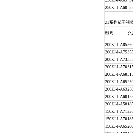
250ZJ-I-A63
3
250ZJ-I-A60
2
ZJ系列茄子视
型号
允
200ZJ-I-A85
56
200ZJ-I-A75
35
200ZJ-I-A73
35
200ZJ-I-A70
31
200ZJ-I-A68
31
200ZJ-I-A65
25
200ZJ-I-A63
25
200ZJ-I-A60
18
200ZJ-I-A58
18
150ZJ-I-A71
22
150ZJ-I-A70
18
150ZJ-I-A65
20