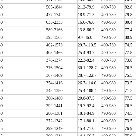
60
505-1844
21.2-79.9
400-730
82.8
50
477-1742
18.9-71.3
400-730
79.8
30
635-2333
16.0-76.8
490-980
80.4
00
589-2166
13.8-66.2
490-980
77.4
50
395-1568
9.7-46.0
490-980
80.9
60
402-1573
29.7-110.5
400-730
74.5
60
403-1466
25.4-93.7
400-730
77.8
50
378-1374
22.3-82.4
400-730
73.8
00
376-1504
30.1-128.7
490-980
76.5
00
367-1469
28.7-122.7
490-980
75.5
10
354-1416
26.7-114.0
490-980
73.5
30
345-1380
25.4-108.4
490-980
71.5
60
300-1480
20.8-97.5
490-980
77.5
00
292-1441
19.7-92.4
490-980
76.5
50
280-1381
18.1-84.9
490-980
74.5
50
272-1342
17.1-80.1
490-980
73.5
15
299-1249
15.4-71.0
490-980
76.9