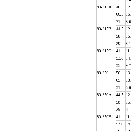
80-315A
46.5
12
60.5
16
31
8.6
80-315B
44.5
12
58
16
29
8.1
80-315C
41
11.
53.6
14
35
9.
80-350
50
13
65
18
31
8.6
80-350A
44.5
12
58
16
29
8.1
80-350B
41
11.
53.6
14