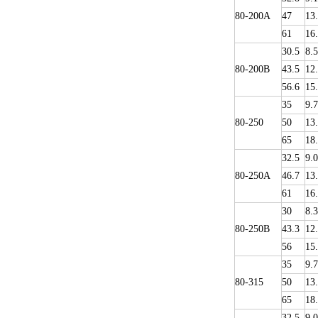
80-200A
47
13
61
16
30.5
8.5
80-200B
43.5
12
56.6
15
35
9.
80-250
50
13
65
18
32.5
9.0
80-250A
46.7
13
61
16
30
8.3
80-250B
43.3
12
56
15
35
9.
80-315
50
13
65
18
32.5
9.0