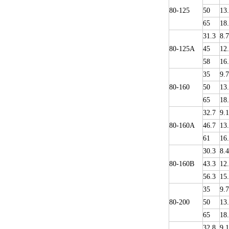
80-125
50
13
65
18
31.3
8.7
80-125A
45
12
58
16
35
9.
80-160
50
13
65
18
32.7
9.1
80-160A
46.7
13
61
16
30.3
8.4
80-160B
43.3
12
56.3
15
35
9.
80-200
50
13
65
18
32.8
9.1