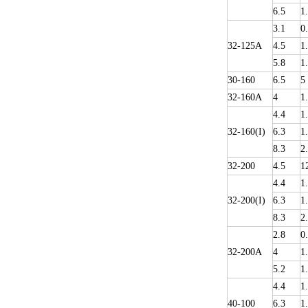
6.5
1
3.1
0
32-125A
4.5
1
5.8
1
30-160
6.5
5
32-160A
4
1
4.4
1
32-160(I)
6.3
1
8.3
2
32-200
4.5
1
4.4
1
32-200(I)
6.3
1
8.3
2
2.8
0
32-200A
4
1
5.2
1
4.4
1
40-100
6.3
1