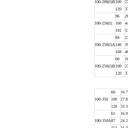
100-200(I)B
100
2
120
3
96
2
100-250(I)
160
4
192
5
84
2
100-250(I)A
140
3
168
4
60
1
100-250(I)B
100
2
120
3
60
16.7
100-350
100
27.8
120
33.3
61
16.9
100-350A
87
24.2
113
31.4