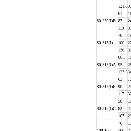
121.6
3
61
1
80-250(I)B
87
2
113
3
70
1
80-315(I)
100
2
130
3
66.5
1
80-315(I)A
95
2
123.6
3
63
1
80-315(I)B
90
2
117
3
58
1
80-315(I)C
82
2
107
2
70
1
100-100
100
2