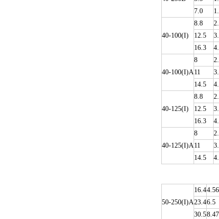
7.0
1
8.8
2
40-100(I)
12.5
3
16.3
4
8
2
40-100(I)A
11
3
14.5
4
8.8
2
40-125(I)
12.5
3
16.3
4
8
2
40-125(I)A
11
3
14.5
4
16.4
4.56
50-250(I)A
23.4
6.5
30.5
8.47