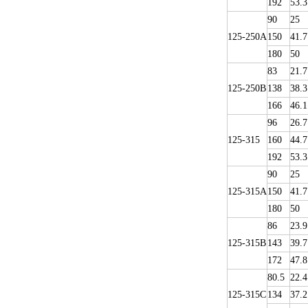
192
53.3
90
25
125-250A
150
41.7
180
50
83
21.7
125-250B
138
38.3
166
46.1
96
26.7
125-315
160
44.7
192
53.3
90
25
125-315A
150
41.7
180
50
86
23.9
125-315B
143
39.7
172
47.8
80.5
22.4
125-315C
134
37.2