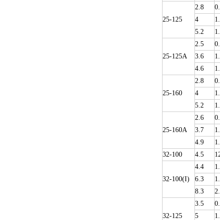
2.8
0
25-125
4
1
5.2
1
2.5
0
25-125A
3.6
1
4.6
1
2.8
0
25-160
4
1
5.2
1
2.6
0
25-160A
3.7
1
4.9
1
32-100
4.5
1
4.4
1
32-100(I)
6.3
1
8.3
2
3.5
0
32-125
5
1