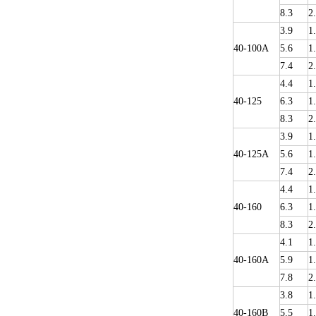
8.3
2
3.9
1
40-100A
5.6
1
7.4
2
4.4
1
40-125
6.3
1
8.3
2
3.9
1
40-125A
5.6
1
7.4
2
4.4
1
40-160
6.3
1
8.3
2
4.1
1
40-160A
5.9
1
7.8
2
3.8
1
40-160B
5.5
1